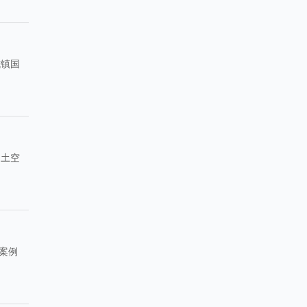
坑镇国
国土空
案例