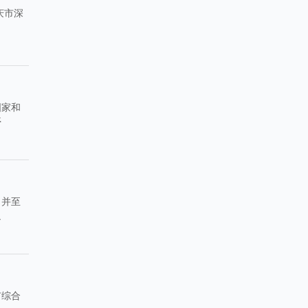
庆市深
国家和
停
，并至
之
市综合